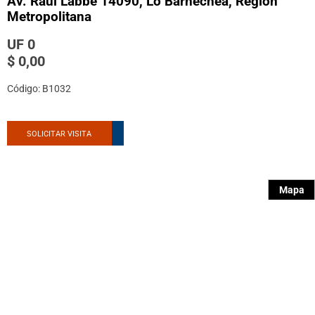
Av. Raúl Labbé 14090, Lo Barnechea, Región
Metropolitana
UF 0
$ 0,00
Código: B1032
SOLICITAR VISITA
Mapa