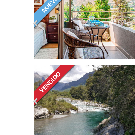
OFERTA VENTA DE AMPLIA 
EN EL BOSQUE 180M2/245M
be, departamentos
chea
Amplia casa en la comuna de El Bosque 
construídos /245m2 terreno.
UF 4522.00
Más Información
A LA
PARCELA 7,5 HAS CAMINO A LA
BALSA
mino a la
Hermosa parcela para uso familiar en camino a la
Balsa
UF 676.00
Más Información