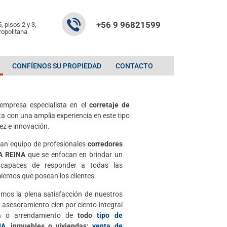
+56 9 96821599
, pisos 2 y 3,
ropolitana
CONFÍENOS SU PROPIEDAD
CONTACTO
empresa especialista en el
corretaje de
a con una amplia experiencia en este tipo
ez e innovación.
an equipo de profesionales
corredores
A REINA
que se enfocan en brindar un
, capaces de responder a todas las
ientos que posean los clientes.
os la plena satisfacción de nuestros
n asesoramiento cien por ciento integral
ra o arrendamiento de
todo
tipo de
NA
, inmuebles o viviendas;
venta de