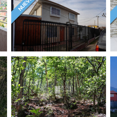
CASA
CIDEPA, ANNE PARK,
2
DEPARTAMENTOS NUEVOS EN LA
DEHESA
180m2
CIDEPA pone a disposición. la venta de
29
departamentos en la comuna de La Dehesa de 120
A 167 M² totales
UF 11067.00
Más Información
40 HECTÁREAS SECTOR VILLEGAS,
CAMINO A LA BALSA
Hermoso campo con destino agrícola, forestal o
H
familiar. Derechos aguas 3 veces pos semana
d
$ 240.000.000
Más Información