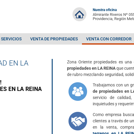
Nuestra oficina
Almirante Riveros Nº 055
Providencia, Región Met
SERVICIOS
VENTA DE PROPIEDADES
VENTA CON CORREDOR
AD EN LA
Zona Oriente propiedades es una 
propiedades en LA REINA
que cuent
de rubro mezclando seguridad, solid
!
Trabajamos con un gr
ES EN LA REINA
de propiedades en L
servicio de calidad
inquietudes y requerim
Como empresa buscam
clientes a través de u
en la venta, comp
terrenos en LA REI